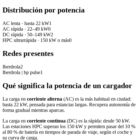
Distribución por potencia
AC lenta
·
hasta 22 kW
1
AC rápida
·
22–49 kW
0
DC rápida
·
50–149 kW
2
HPC ultrarrápida
·
150 kW o más
0
Redes presentes
Iberdrola
2
Iberdrola | bp pulse
1
Qué significa la potencia de un cargador
La carga en
corriente alterna
(AC) es la más habitual en ciudad:
hasta 22 kW, pensada para estancias largas. Recupera autonomía de
forma gradual mientras aparcas.
La carga en
corriente continua
(DC) es la rápida: desde 50 kW.
Las estaciones HPC superan los 150 kW y permiten pasar del 10 %
al 80 % de batería en tiempos de parada de viaje, según el coche y
su curva de carga.