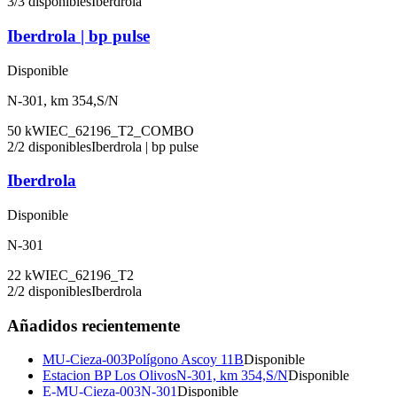
3
/
3
disponibles
Iberdrola
Iberdrola | bp pulse
Disponible
N-301, km 354,S/N
50
kW
IEC_62196_T2_COMBO
2
/
2
disponibles
Iberdrola | bp pulse
Iberdrola
Disponible
N-301
22
kW
IEC_62196_T2
2
/
2
disponibles
Iberdrola
Añadidos recientemente
MU-Cieza-003
Polígono Ascoy 11B
Disponible
Estacion BP Los Olivos
N-301, km 354,S/N
Disponible
E-MU-Cieza-003
N-301
Disponible