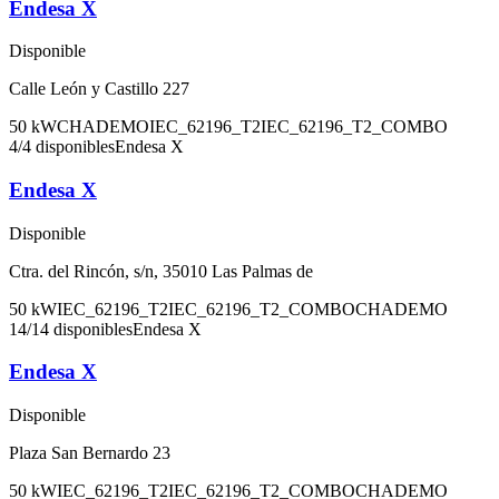
Endesa X
Disponible
Calle León y Castillo 227
50
kW
CHADEMO
IEC_62196_T2
IEC_62196_T2_COMBO
4
/
4
disponibles
Endesa X
Endesa X
Disponible
Ctra. del Rincón, s/n, 35010 Las Palmas de
50
kW
IEC_62196_T2
IEC_62196_T2_COMBO
CHADEMO
14
/
14
disponibles
Endesa X
Endesa X
Disponible
Plaza San Bernardo 23
50
kW
IEC_62196_T2
IEC_62196_T2_COMBO
CHADEMO