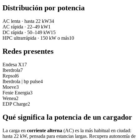
Distribución por potencia
AC lenta
·
hasta 22 kW
34
AC rápida
·
22–49 kW
1
DC rápida
·
50–149 kW
15
HPC ultrarrápida
·
150 kW o más
10
Redes presentes
Endesa X
17
Iberdrola
7
Repsol
6
Iberdrola | bp pulse
4
Moeve
3
Fenie Energia
3
Wenea
2
EDP Charge
2
Qué significa la potencia de un cargador
La carga en
corriente alterna
(AC) es la más habitual en ciudad:
hasta 22 kW, pensada para estancias largas. Recupera autonomía de