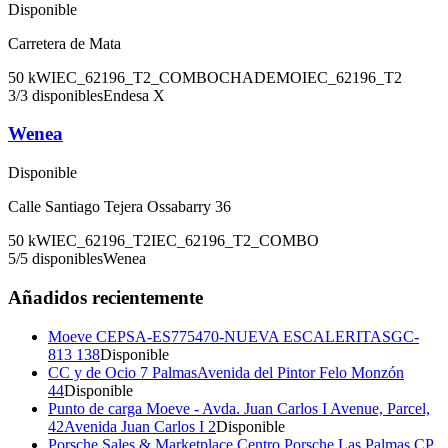
Disponible
Carretera de Mata
50
kW
IEC_62196_T2_COMBO
CHADEMO
IEC_62196_T2
3
/
3
disponibles
Endesa X
Wenea
Disponible
Calle Santiago Tejera Ossabarry 36
50
kW
IEC_62196_T2
IEC_62196_T2_COMBO
5
/
5
disponibles
Wenea
Añadidos recientemente
Moeve CEPSA-ES775470-NUEVA ESCALERITAS
GC-
813 138
Disponible
CC y de Ocio 7 Palmas
Avenida del Pintor Felo Monzón
44
Disponible
Punto de carga Moeve - Avda. Juan Carlos I Avenue, Parcel,
42
Avenida Juan Carlos I 2
Disponible
Porsche Sales & Marketplace Centro Porsche Las Palmas CP