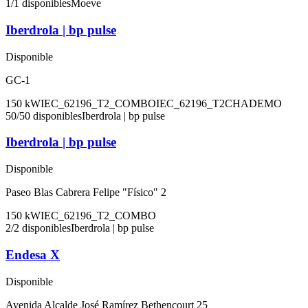
1
/
1
disponibles
Moeve
Iberdrola | bp pulse
Disponible
GC-1
150
kW
IEC_62196_T2_COMBO
IEC_62196_T2
CHADEMO
50
/
50
disponibles
Iberdrola | bp pulse
Iberdrola | bp pulse
Disponible
Paseo Blas Cabrera Felipe "Físico" 2
150
kW
IEC_62196_T2_COMBO
2
/
2
disponibles
Iberdrola | bp pulse
Endesa X
Disponible
Avenida Alcalde José Ramírez Bethencourt 25