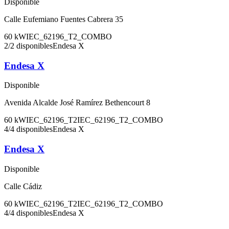
Disponible
Calle Eufemiano Fuentes Cabrera 35
60
kW
IEC_62196_T2_COMBO
2
/
2
disponibles
Endesa X
Endesa X
Disponible
Avenida Alcalde José Ramírez Bethencourt 8
60
kW
IEC_62196_T2
IEC_62196_T2_COMBO
4
/
4
disponibles
Endesa X
Endesa X
Disponible
Calle Cádiz
60
kW
IEC_62196_T2
IEC_62196_T2_COMBO
4
/
4
disponibles
Endesa X