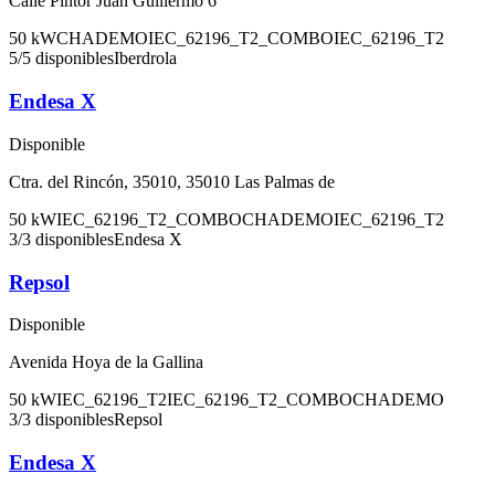
Calle Pintor Juan Guillermo 6
50
kW
CHADEMO
IEC_62196_T2_COMBO
IEC_62196_T2
5
/
5
disponibles
Iberdrola
Endesa X
Disponible
Ctra. del Rincón, 35010, 35010 Las Palmas de
50
kW
IEC_62196_T2_COMBO
CHADEMO
IEC_62196_T2
3
/
3
disponibles
Endesa X
Repsol
Disponible
Avenida Hoya de la Gallina
50
kW
IEC_62196_T2
IEC_62196_T2_COMBO
CHADEMO
3
/
3
disponibles
Repsol
Endesa X