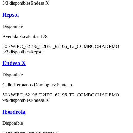
3
/
3
disponibles
Endesa X
Repsol
Disponible
Avenida Escaleritas 178
50
kW
IEC_62196_T2
IEC_62196_T2_COMBO
CHADEMO
3
/
3
disponibles
Repsol
Endesa X
Disponible
Calle Hermanos Domínguez Santana
50
kW
IEC_62196_T2
IEC_62196_T2_COMBO
CHADEMO
9
/
9
disponibles
Endesa X
Iberdrola
Disponible