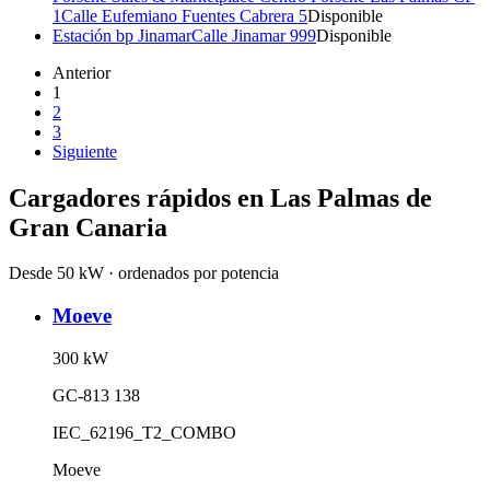
1
Calle Eufemiano Fuentes Cabrera 5
Disponible
Estación bp Jinamar
Calle Jinamar 999
Disponible
Anterior
1
2
3
Siguiente
Cargadores rápidos en
Las Palmas de
Gran Canaria
Desde 50 kW · ordenados por potencia
Moeve
300
kW
GC-813 138
IEC_62196_T2_COMBO
Moeve