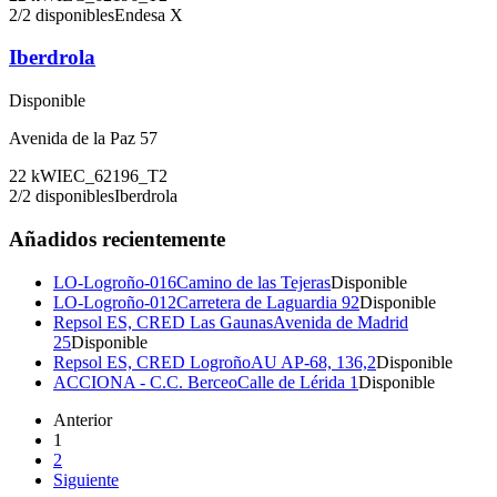
2
/
2
disponibles
Endesa X
Iberdrola
Disponible
Avenida de la Paz 57
22
kW
IEC_62196_T2
2
/
2
disponibles
Iberdrola
Añadidos recientemente
LO-Logroño-016
Camino de las Tejeras
Disponible
LO-Logroño-012
Carretera de Laguardia 92
Disponible
Repsol ES, CRED Las Gaunas
Avenida de Madrid
25
Disponible
Repsol ES, CRED Logroño
AU AP-68, 136,2
Disponible
ACCIONA - C.C. Berceo
Calle de Lérida 1
Disponible
Anterior
1
2
Siguiente