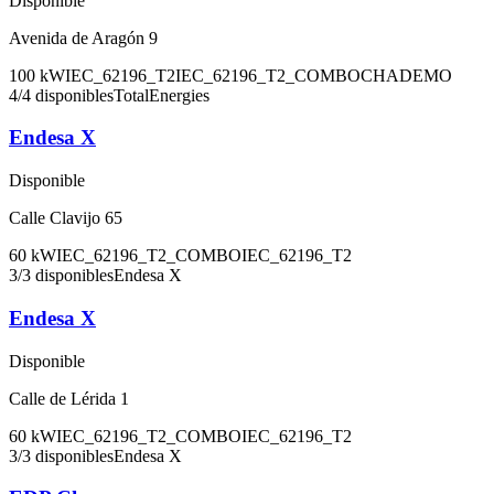
Disponible
Avenida de Aragón 9
100
kW
IEC_62196_T2
IEC_62196_T2_COMBO
CHADEMO
4
/
4
disponibles
TotalEnergies
Endesa X
Disponible
Calle Clavijo 65
60
kW
IEC_62196_T2_COMBO
IEC_62196_T2
3
/
3
disponibles
Endesa X
Endesa X
Disponible
Calle de Lérida 1
60
kW
IEC_62196_T2_COMBO
IEC_62196_T2
3
/
3
disponibles
Endesa X