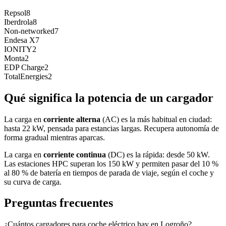
Repsol
8
Iberdrola
8
Non-networked
7
Endesa X
7
IONITY
2
Monta
2
EDP Charge
2
TotalEnergies
2
Qué significa la potencia de un cargador
La carga en
corriente alterna
(AC) es la más habitual en ciudad:
hasta 22 kW, pensada para estancias largas. Recupera autonomía de
forma gradual mientras aparcas.
La carga en
corriente continua
(DC) es la rápida: desde 50 kW.
Las estaciones HPC superan los 150 kW y permiten pasar del 10 %
al 80 % de batería en tiempos de parada de viaje, según el coche y
su curva de carga.
Preguntas frecuentes
¿Cuántos cargadores para coche eléctrico hay en Logroño?