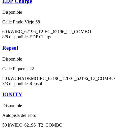
EDP Charge
Disponible
Calle Prado Viejo 68
60
kW
IEC_62196_T2
IEC_62196_T2_COMBO
8
/
8
disponibles
EDP Charge
Repsol
Disponible
Calle Piqueras 22
50
kW
CHADEMO
IEC_62196_T2
IEC_62196_T2_COMBO
3
/
3
disponibles
Repsol
IONITY
Disponible
Autopista del Ebro
50
kW
IEC_62196_T2_COMBO