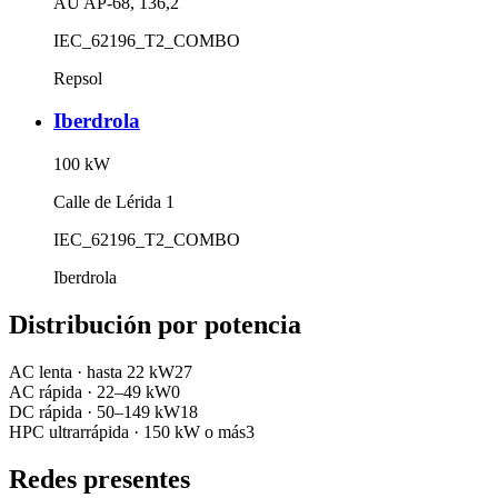
AU AP-68, 136,2
IEC_62196_T2_COMBO
Repsol
Iberdrola
100
kW
Calle de Lérida 1
IEC_62196_T2_COMBO
Iberdrola
Distribución por potencia
AC lenta
·
hasta 22 kW
27
AC rápida
·
22–49 kW
0
DC rápida
·
50–149 kW
18
HPC ultrarrápida
·
150 kW o más
3
Redes presentes