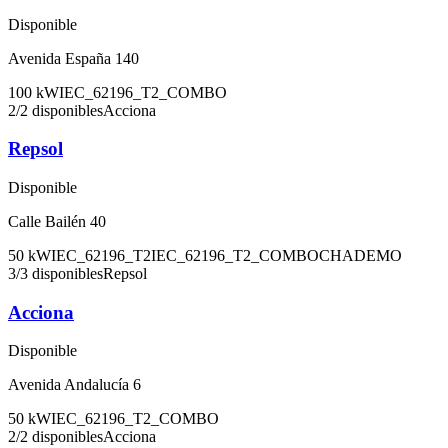
Disponible
Avenida España 140
100
kW
IEC_62196_T2_COMBO
2
/
2
disponibles
Acciona
Repsol
Disponible
Calle Bailén 40
50
kW
IEC_62196_T2
IEC_62196_T2_COMBO
CHADEMO
3
/
3
disponibles
Repsol
Acciona
Disponible
Avenida Andalucía 6
50
kW
IEC_62196_T2_COMBO
2
/
2
disponibles
Acciona