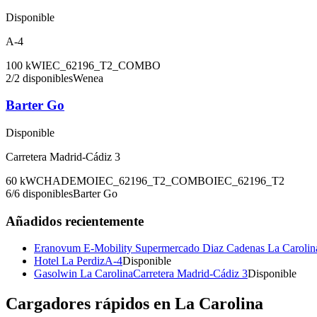
Disponible
A-4
100
kW
IEC_62196_T2_COMBO
2
/
2
disponibles
Wenea
Barter Go
Disponible
Carretera Madrid-Cádiz 3
60
kW
CHADEMO
IEC_62196_T2_COMBO
IEC_62196_T2
6
/
6
disponibles
Barter Go
Añadidos recientemente
Eranovum E-Mobility Supermercado Diaz Cadenas La Carolin
Hotel La Perdiz
A-4
Disponible
Gasolwin La Carolina
Carretera Madrid-Cádiz 3
Disponible
Cargadores rápidos en
La Carolina