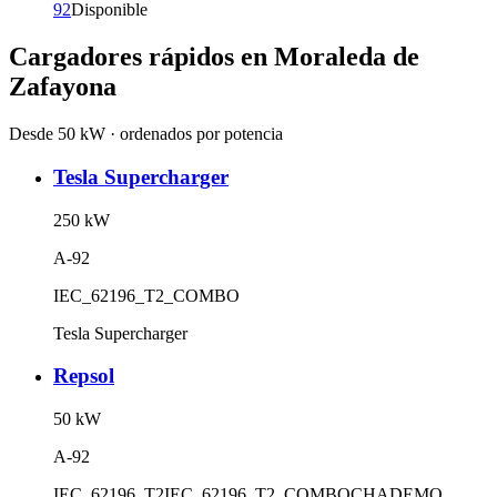
92
Disponible
Cargadores rápidos en
Moraleda de
Zafayona
Desde 50 kW · ordenados por potencia
Tesla Supercharger
250
kW
A-92
IEC_62196_T2_COMBO
Tesla Supercharger
Repsol
50
kW
A-92
IEC_62196_T2
IEC_62196_T2_COMBO
CHADEMO