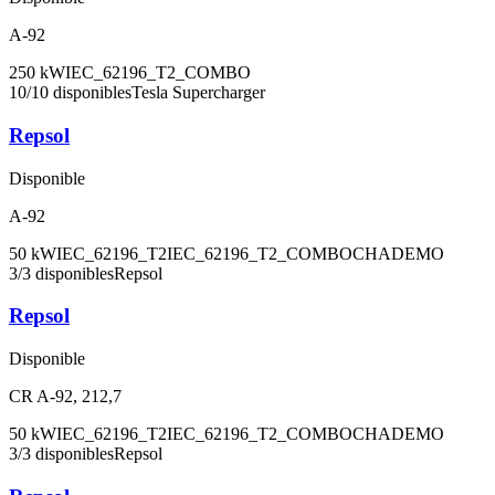
A-92
250
kW
IEC_62196_T2_COMBO
10
/
10
disponibles
Tesla Supercharger
Repsol
Disponible
A-92
50
kW
IEC_62196_T2
IEC_62196_T2_COMBO
CHADEMO
3
/
3
disponibles
Repsol
Repsol
Disponible
CR A-92, 212,7
50
kW
IEC_62196_T2
IEC_62196_T2_COMBO
CHADEMO
3
/
3
disponibles
Repsol