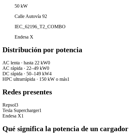
50
kW
Calle Autovía 92
IEC_62196_T2_COMBO
Endesa X
Distribución por potencia
AC lenta
·
hasta 22 kW
0
AC rápida
·
22–49 kW
0
DC rápida
·
50–149 kW
4
HPC ultrarrápida
·
150 kW o más
1
Redes presentes
Repsol
3
Tesla Supercharger
1
Endesa X
1
Qué significa la potencia de un cargador