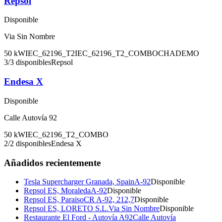
Repsol
Disponible
Via Sin Nombre
50
kW
IEC_62196_T2
IEC_62196_T2_COMBO
CHADEMO
3
/
3
disponibles
Repsol
Endesa X
Disponible
Calle Autovía 92
50
kW
IEC_62196_T2_COMBO
2
/
2
disponibles
Endesa X
Añadidos recientemente
Tesla Supercharger Granada, Spain
A-92
Disponible
Repsol ES, Moraleda
A-92
Disponible
Repsol ES, Paraiso
CR A-92, 212,7
Disponible
Repsol ES, LORETO S.L.
Via Sin Nombre
Disponible
Restaurante El Ford - Autovía A92
Calle Autovía