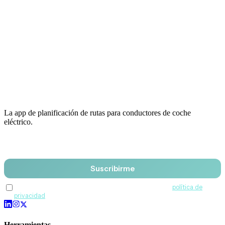
La app de planificación de rutas para conductores de coche
eléctrico.
Email
Suscribirme
Acepto recibir comunicaciones de QuantumDrive y la
política de
privacidad
.
Herramientas