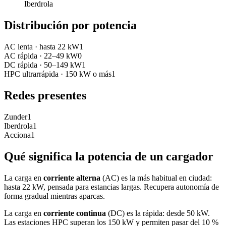
Iberdrola
Distribución por potencia
AC lenta
·
hasta 22 kW
1
AC rápida
·
22–49 kW
0
DC rápida
·
50–149 kW
1
HPC ultrarrápida
·
150 kW o más
1
Redes presentes
Zunder
1
Iberdrola
1
Acciona
1
Qué significa la potencia de un cargador
La carga en
corriente alterna
(AC) es la más habitual en ciudad:
hasta 22 kW, pensada para estancias largas. Recupera autonomía de
forma gradual mientras aparcas.
La carga en
corriente continua
(DC) es la rápida: desde 50 kW.
Las estaciones HPC superan los 150 kW y permiten pasar del 10 %