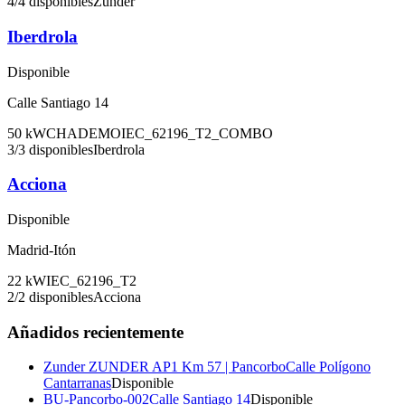
4
/
4
disponibles
Zunder
Iberdrola
Disponible
Calle Santiago 14
50
kW
CHADEMO
IEC_62196_T2_COMBO
3
/
3
disponibles
Iberdrola
Acciona
Disponible
Madrid-Itón
22
kW
IEC_62196_T2
2
/
2
disponibles
Acciona
Añadidos recientemente
Zunder ZUNDER AP1 Km 57 | Pancorbo
Calle Polígono
Cantarranas
Disponible
BU-Pancorbo-002
Calle Santiago 14
Disponible