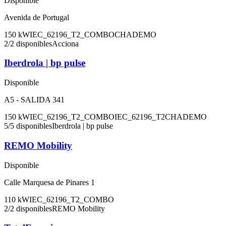
Disponible
Avenida de Portugal
150
kW
IEC_62196_T2_COMBO
CHADEMO
2
/
2
disponibles
Acciona
Iberdrola | bp pulse
Disponible
A5 - SALIDA 341
150
kW
IEC_62196_T2_COMBO
IEC_62196_T2
CHADEMO
5
/
5
disponibles
Iberdrola | bp pulse
REMO Mobility
Disponible
Calle Marquesa de Pinares 1
110
kW
IEC_62196_T2_COMBO
2
/
2
disponibles
REMO Mobility