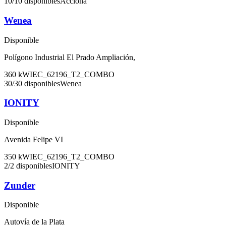
10
/
10
disponibles
Acciona
Wenea
Disponible
Polígono Industrial El Prado Ampliación,
360
kW
IEC_62196_T2_COMBO
30
/
30
disponibles
Wenea
IONITY
Disponible
Avenida Felipe VI
350
kW
IEC_62196_T2_COMBO
2
/
2
disponibles
IONITY
Zunder
Disponible
Autovía de la Plata