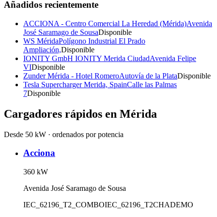
Añadidos recientemente
ACCIONA - Centro Comercial La Heredad (Mérida)
Avenida
José Saramago de Sousa
Disponible
WS Mérida
Polígono Industrial El Prado
Ampliación,
Disponible
IONITY GmbH IONITY Merida Ciudad
Avenida Felipe
VI
Disponible
Zunder Mérida - Hotel Romero
Autovía de la Plata
Disponible
Tesla Supercharger Merida, Spain
Calle las Palmas
7
Disponible
Cargadores rápidos en
Mérida
Desde 50 kW · ordenados por potencia
Acciona
360
kW
Avenida José Saramago de Sousa
IEC_62196_T2_COMBO
IEC_62196_T2
CHADEMO