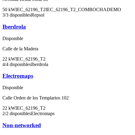
50
kW
IEC_62196_T2
IEC_62196_T2_COMBO
CHADEMO
3
/
3
disponibles
Repsol
Iberdrola
Disponible
Calle de la Madera
22
kW
IEC_62196_T2
4
/
4
disponibles
Iberdrola
Electromaps
Disponible
Calle Orden de los Templarios 102
22
kW
IEC_62196_T2
2
/
2
disponibles
Electromaps
Non-networked