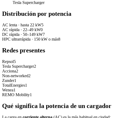
Tesla Supercharger
Distribución por potencia
AC lenta
·
hasta 22 kW
5
AC rápida
·
22–49 kW
0
DC rápida
·
50–149 kW
7
HPC ultrarrápida
·
150 kW o más
8
Redes presentes
Repsol
5
Tesla Supercharger
2
Acciona
2
Non-networked
2
Zunder
1
TotalEnergies
1
Wenea
1
REMO Mobility
1
Qué significa la potencia de un cargador
La carga en
corriente alterna
(AC) es la más habitual en ciudad: