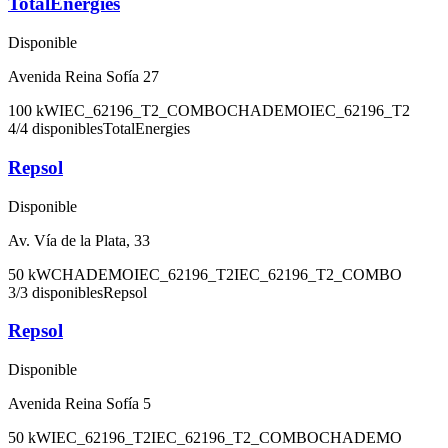
TotalEnergies
Disponible
Avenida Reina Sofía 27
100
kW
IEC_62196_T2_COMBO
CHADEMO
IEC_62196_T2
4
/
4
disponibles
TotalEnergies
Repsol
Disponible
Av. Vía de la Plata, 33
50
kW
CHADEMO
IEC_62196_T2
IEC_62196_T2_COMBO
3
/
3
disponibles
Repsol
Repsol
Disponible
Avenida Reina Sofía 5
50
kW
IEC_62196_T2
IEC_62196_T2_COMBO
CHADEMO