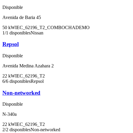
Disponible
Avenida de Baria 45
50
kW
IEC_62196_T2_COMBO
CHADEMO
1
/
1
disponibles
Nissan
Repsol
Disponible
Avenida Medina Azahara 2
22
kW
IEC_62196_T2
6
/
6
disponibles
Repsol
Non-networked
Disponible
N-340a
22
kW
IEC_62196_T2
2
/
2
disponibles
Non-networked