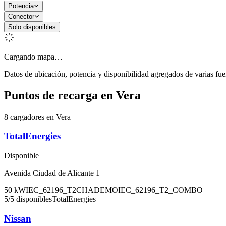
Potencia
Conector
Solo disponibles
Cargando mapa…
Datos de ubicación, potencia y disponibilidad agregados de varias fue
Puntos de recarga en
Vera
8 cargadores en Vera
TotalEnergies
Disponible
Avenida Ciudad de Alicante 1
50
kW
IEC_62196_T2
CHADEMO
IEC_62196_T2_COMBO
5
/
5
disponibles
TotalEnergies
Nissan