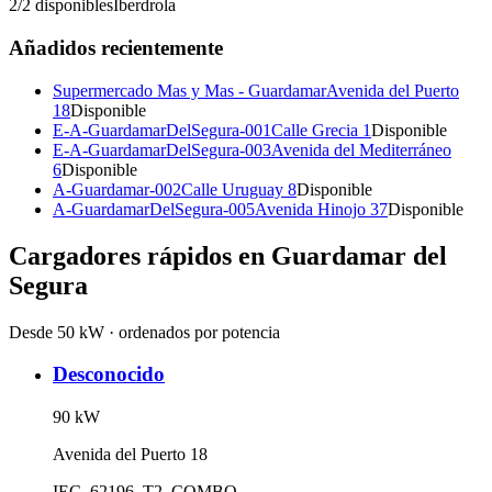
2
/
2
disponibles
Iberdrola
Añadidos recientemente
Supermercado Mas y Mas - Guardamar
Avenida del Puerto
18
Disponible
E-A-GuardamarDelSegura-001
Calle Grecia 1
Disponible
E-A-GuardamarDelSegura-003
Avenida del Mediterráneo
6
Disponible
A-Guardamar-002
Calle Uruguay 8
Disponible
A-GuardamarDelSegura-005
Avenida Hinojo 37
Disponible
Cargadores rápidos en
Guardamar del
Segura
Desde 50 kW · ordenados por potencia
Desconocido
90
kW
Avenida del Puerto 18
IEC_62196_T2_COMBO