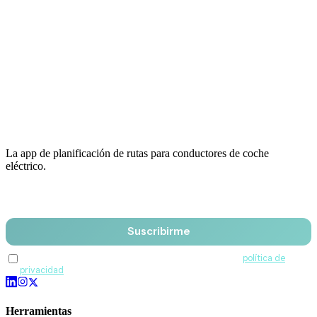
La app de planificación de rutas para conductores de coche
eléctrico.
Email
Suscribirme
Acepto recibir comunicaciones de QuantumDrive y la
política de
privacidad
.
Herramientas