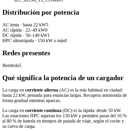
Distribución por potencia
AC lenta
·
hasta 22 kW
5
AC rápida
·
22–49 kW
0
DC rápida
·
50–149 kW
1
HPC ultrarrápida
·
150 kW o más
0
Redes presentes
Iberdrola
5
Qué significa la potencia de un cargador
La carga en
corriente alterna
(AC) es la más habitual en ciudad:
hasta 22 kW, pensada para estancias largas. Recupera autonomía de
forma gradual mientras aparcas.
La carga en
corriente continua
(DC) es la rápida: desde 50 kW.
Las estaciones HPC superan los 150 kW y permiten pasar del 10 %
al 80 % de batería en tiempos de parada de viaje, según el coche y
su curva de carga.