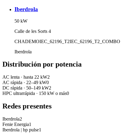
Iberdrola
50
kW
Calle de les Sorts 4
CHADEMO
IEC_62196_T2
IEC_62196_T2_COMBO
Iberdrola
Distribución por potencia
AC lenta
·
hasta 22 kW
2
AC rápida
·
22–49 kW
0
DC rápida
·
50–149 kW
2
HPC ultrarrápida
·
150 kW o más
0
Redes presentes
Iberdrola
2
Fenie Energia
1
Iberdrola | bp pulse
1