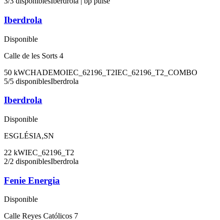
3
/
3
disponibles
Iberdrola | bp pulse
Iberdrola
Disponible
Calle de les Sorts 4
50
kW
CHADEMO
IEC_62196_T2
IEC_62196_T2_COMBO
5
/
5
disponibles
Iberdrola
Iberdrola
Disponible
ESGLÉSIA,SN
22
kW
IEC_62196_T2
2
/
2
disponibles
Iberdrola
Fenie Energia
Disponible
Calle Reyes Católicos 7