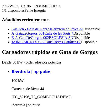
7.4
kW
IEC_62196_T2
DOMESTIC_C
1
/
1
disponibles
Fenie Energia
Añadidos recientemente
GasDen - Gata de Gorgos
Carretera de Jávea 44
Disponible
A-GatadeGorgos-001
Calle de les Sorts 4
Disponible
E-A-GataDeGorgos-002
ESGLÉSIA,SN
Disponible
JAIME SIGNES S.L.
Calle Reyes Católicos 7
Disponible
Cargadores rápidos en
Gata de Gorgos
Desde 50 kW · ordenados por potencia
Iberdrola | bp pulse
100
kW
Carretera de Jávea 44
IEC_62196_T2_COMBO
CHADEMO
Iberdrola | bp pulse