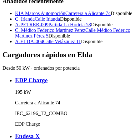
Añadidos recientemente
KIA Marcos Automoción
Carretera a Alicante 74
Disponible
C. Irlanda
Calle Irlanda
Disponible
A-PETRER-009
Partida La Horteta 58
Disponible
C. Médico Federico Martinez Perez
Calle Médico Federico
Martínez Pérez 5
Disponible
A-ELDA-004
Calle Velázquez 11
Disponible
Cargadores rápidos en
Elda
Desde 50 kW · ordenados por potencia
EDP Charge
195
kW
Carretera a Alicante 74
IEC_62196_T2_COMBO
EDP Charge
Endesa X