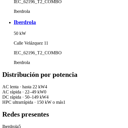
IEC_62196_T2_COMBO
Iberdrola
Iberdrola
50
kW
Calle Velázquez 11
IEC_62196_T2_COMBO
Iberdrola
Distribución por potencia
AC lenta
·
hasta 22 kW
4
AC rápida
·
22–49 kW
0
DC rápida
·
50–149 kW
4
HPC ultrarrápida
·
150 kW o más
1
Redes presentes
Iberdrola
5