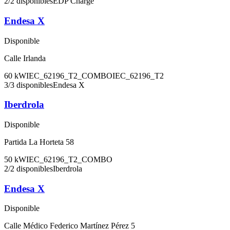
2
/
2
disponibles
EDP Charge
Endesa X
Disponible
Calle Irlanda
60
kW
IEC_62196_T2_COMBO
IEC_62196_T2
3
/
3
disponibles
Endesa X
Iberdrola
Disponible
Partida La Horteta 58
50
kW
IEC_62196_T2_COMBO
2
/
2
disponibles
Iberdrola
Endesa X
Disponible
Calle Médico Federico Martínez Pérez 5