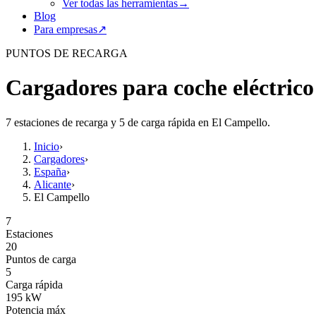
Ver todas las herramientas
→
Blog
Para empresas
↗
PUNTOS DE RECARGA
Cargadores para coche eléctric
7 estaciones de recarga y 5 de carga rápida en El Campello.
Inicio
›
Cargadores
›
España
›
Alicante
›
El Campello
7
Estaciones
20
Puntos de carga
5
Carga rápida
195
kW
Potencia máx