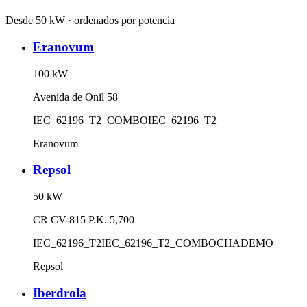
Desde 50 kW · ordenados por potencia
Eranovum
100
kW
Avenida de Onil 58
IEC_62196_T2_COMBO
IEC_62196_T2
Eranovum
Repsol
50
kW
CR CV-815 P.K. 5,700
IEC_62196_T2
IEC_62196_T2_COMBO
CHADEMO
Repsol
Iberdrola