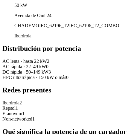
50
kW
Avenida de Onil 24
CHADEMO
IEC_62196_T2
IEC_62196_T2_COMBO
Iberdrola
Distribución por potencia
AC lenta
·
hasta 22 kW
2
AC rápida
·
22–49 kW
0
DC rápida
·
50–149 kW
3
HPC ultrarrápida
·
150 kW o más
0
Redes presentes
Iberdrola
2
Repsol
1
Eranovum
1
Non-networked
1
Qué significa la potencia de un cargador