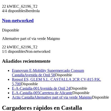
22
kW
IEC_62196_T2
4
/
4
disponibles
Iberdrola
Non-networked
Disponible
Alternative part of via verde Maigmo
22
kW
IEC_62196_T2
1
/
1
disponibles
Non-networked
Añadidos recientemente
Eranovum E-Mobility Supermercado Consum
Castalla
Avenida de Onil 58
Disponible
Repsol ES, GLEM S.L. CASTALLA 2
CR CV-815 P.K.
5,700
Disponible
E-A-Castalla-001
Avenida de Onil 24
Disponible
E-A-Castalla-005
Carretera de Alicante
Disponible
Actiu Castalla
Alternative part of via verde Maigmo
Disponible
Cargadores rápidos en
Castalla