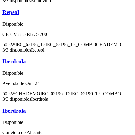
3
/
3
disponibles
Eranovum
Repsol
Disponible
CR CV-815 P.K. 5,700
50
kW
IEC_62196_T2
IEC_62196_T2_COMBO
CHADEMO
3
/
3
disponibles
Repsol
Iberdrola
Disponible
Avenida de Onil 24
50
kW
CHADEMO
IEC_62196_T2
IEC_62196_T2_COMBO
3
/
3
disponibles
Iberdrola
Iberdrola
Disponible
Carretera de Alicante