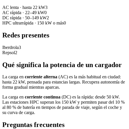
AC lenta
·
hasta 22 kW
3
AC rápida
·
22–49 kW
0
DC rápida
·
50–149 kW
2
HPC ultrarrápida
·
150 kW o más
0
Redes presentes
Iberdrola
3
Repsol
2
Qué significa la potencia de un cargador
La carga en
corriente alterna
(AC) es la más habitual en ciudad:
hasta 22 kW, pensada para estancias largas. Recupera autonomía de
forma gradual mientras aparcas.
La carga en
corriente continua
(DC) es la rápida: desde 50 kW.
Las estaciones HPC superan los 150 kW y permiten pasar del 10 %
al 80 % de batería en tiempos de parada de viaje, según el coche y
su curva de carga.
Preguntas frecuentes