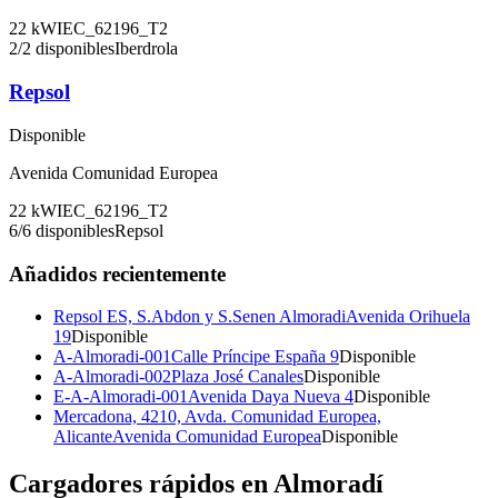
22
kW
IEC_62196_T2
2
/
2
disponibles
Iberdrola
Repsol
Disponible
Avenida Comunidad Europea
22
kW
IEC_62196_T2
6
/
6
disponibles
Repsol
Añadidos recientemente
Repsol ES, S.Abdon y S.Senen Almoradi
Avenida Orihuela
19
Disponible
A-Almoradi-001
Calle Príncipe España 9
Disponible
A-Almoradi-002
Plaza José Canales
Disponible
E-A-Almoradi-001
Avenida Daya Nueva 4
Disponible
Mercadona, 4210, Avda. Comunidad Europea,
Alicante
Avenida Comunidad Europea
Disponible
Cargadores rápidos en
Almoradí