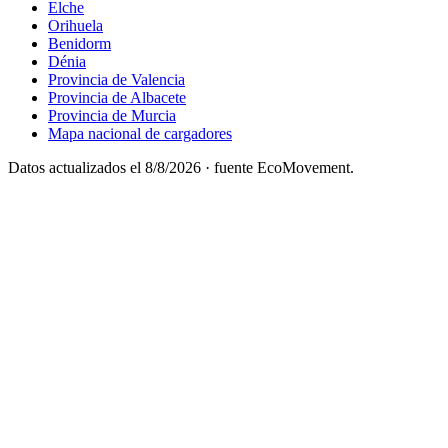
Elche
Orihuela
Benidorm
Dénia
Provincia de Valencia
Provincia de Albacete
Provincia de Murcia
Mapa nacional de cargadores
Datos actualizados el
8/8/2026
· fuente EcoMovement.