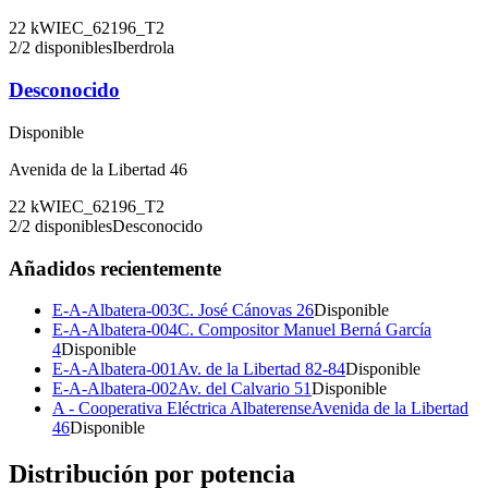
22
kW
IEC_62196_T2
2
/
2
disponibles
Iberdrola
Desconocido
Disponible
Avenida de la Libertad 46
22
kW
IEC_62196_T2
2
/
2
disponibles
Desconocido
Añadidos recientemente
E-A-Albatera-003
C. José Cánovas 26
Disponible
E-A-Albatera-004
C. Compositor Manuel Berná García
4
Disponible
E-A-Albatera-001
Av. de la Libertad 82-84
Disponible
E-A-Albatera-002
Av. del Calvario 51
Disponible
A - Cooperativa Eléctrica Albaterense
Avenida de la Libertad
46
Disponible
Distribución por potencia