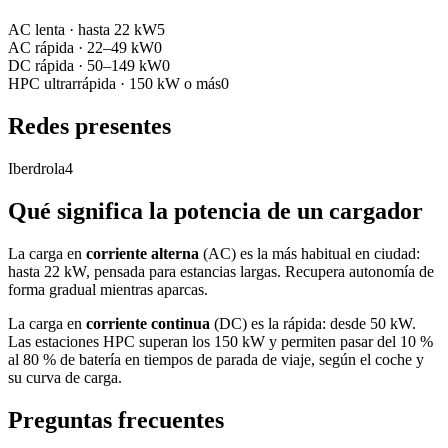
AC lenta
·
hasta 22 kW
5
AC rápida
·
22–49 kW
0
DC rápida
·
50–149 kW
0
HPC ultrarrápida
·
150 kW o más
0
Redes presentes
Iberdrola
4
Qué significa la potencia de un cargador
La carga en
corriente alterna
(AC) es la más habitual en ciudad:
hasta 22 kW, pensada para estancias largas. Recupera autonomía de
forma gradual mientras aparcas.
La carga en
corriente continua
(DC) es la rápida: desde 50 kW.
Las estaciones HPC superan los 150 kW y permiten pasar del 10 %
al 80 % de batería en tiempos de parada de viaje, según el coche y
su curva de carga.
Preguntas frecuentes