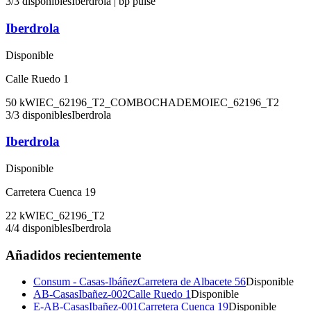
3
/
3
disponibles
Iberdrola | bp pulse
Iberdrola
Disponible
Calle Ruedo 1
50
kW
IEC_62196_T2_COMBO
CHADEMO
IEC_62196_T2
3
/
3
disponibles
Iberdrola
Iberdrola
Disponible
Carretera Cuenca 19
22
kW
IEC_62196_T2
4
/
4
disponibles
Iberdrola
Añadidos recientemente
Consum - Casas-Ibáñez
Carretera de Albacete 56
Disponible
AB-CasasIbañez-002
Calle Ruedo 1
Disponible
E-AB-CasasIbañez-001
Carretera Cuenca 19
Disponible