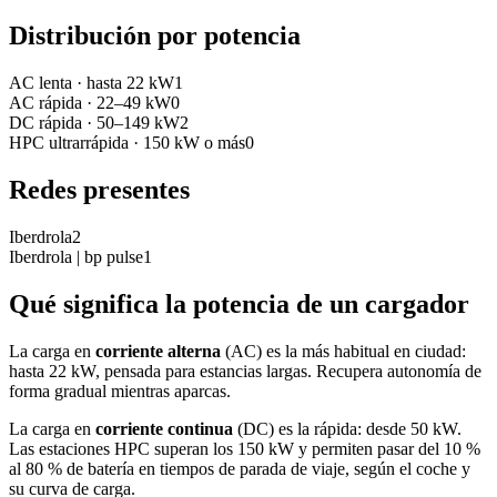
Distribución por potencia
AC lenta
·
hasta 22 kW
1
AC rápida
·
22–49 kW
0
DC rápida
·
50–149 kW
2
HPC ultrarrápida
·
150 kW o más
0
Redes presentes
Iberdrola
2
Iberdrola | bp pulse
1
Qué significa la potencia de un cargador
La carga en
corriente alterna
(AC) es la más habitual en ciudad:
hasta 22 kW, pensada para estancias largas. Recupera autonomía de
forma gradual mientras aparcas.
La carga en
corriente continua
(DC) es la rápida: desde 50 kW.
Las estaciones HPC superan los 150 kW y permiten pasar del 10 %
al 80 % de batería en tiempos de parada de viaje, según el coche y
su curva de carga.