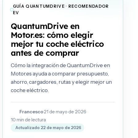
GUÍA QUANTUMDRIVE · RECOMENDADOR
EV
QuantumDrive en
Motor.es: cómo elegir
mejor tu coche eléctrico
antes de comprar
Cómo la integración de QuantumDrive en
Motor.es ayuda a comparar presupuesto,
ahorro, cargadores, rutas y elegir mejor un
coche eléctrico.
Francesco
·
21 de mayo de 2026
·
F
10
min de lectura
Actualizado
22 de mayo de 2026