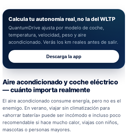
Calcula tu autonomía real, no la del WLTP
QuantumDrive ajusta por modelo de coche,
temperatura, velocidad, peso y aire
acondicionado. Verás los km reales antes de salir.
Descarga la app
Aire acondicionado y coche eléctrico
— cuánto importa realmente
El aire acondicionado consume energía, pero no es el
enemigo. En verano, viajar sin climatización para
«ahorrar batería» puede ser incómodo e incluso poco
recomendable si hace mucho calor, viajas con niños,
mascotas o personas mayores.