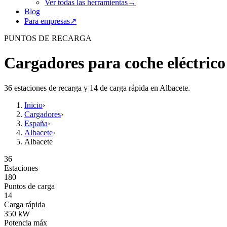
Ver todas las herramientas
→
Blog
Para empresas
↗
PUNTOS DE RECARGA
Cargadores para coche eléctrico
36 estaciones de recarga y 14 de carga rápida en Albacete.
Inicio
›
Cargadores
›
España
›
Albacete
›
Albacete
36
Estaciones
180
Puntos de carga
14
Carga rápida
350
kW
Potencia máx