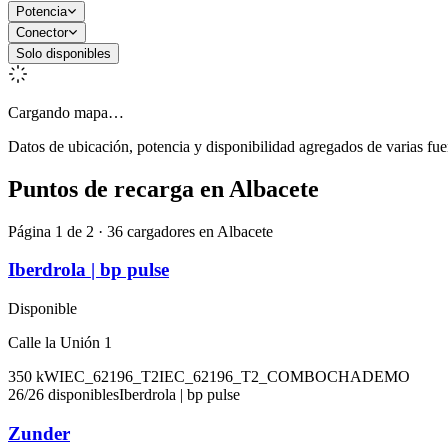
Potencia
Conector
Solo disponibles
Cargando mapa…
Datos de ubicación, potencia y disponibilidad agregados de varias fue
Puntos de recarga en
Albacete
Página 1 de 2 · 36 cargadores en Albacete
Iberdrola | bp pulse
Disponible
Calle la Unión 1
350
kW
IEC_62196_T2
IEC_62196_T2_COMBO
CHADEMO
26
/
26
disponibles
Iberdrola | bp pulse
Zunder