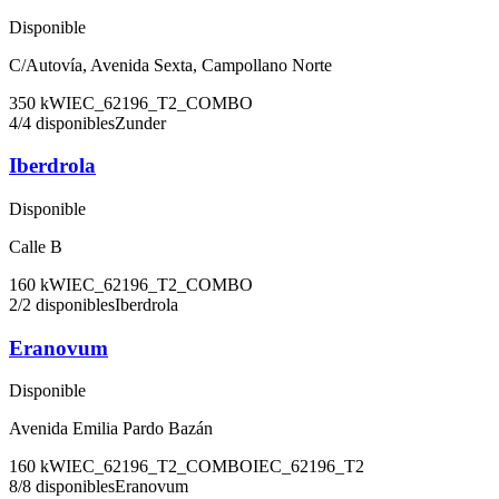
Disponible
C/Autovía, Avenida Sexta, Campollano Norte
350
kW
IEC_62196_T2_COMBO
4
/
4
disponibles
Zunder
Iberdrola
Disponible
Calle B
160
kW
IEC_62196_T2_COMBO
2
/
2
disponibles
Iberdrola
Eranovum
Disponible
Avenida Emilia Pardo Bazán
160
kW
IEC_62196_T2_COMBO
IEC_62196_T2
8
/
8
disponibles
Eranovum